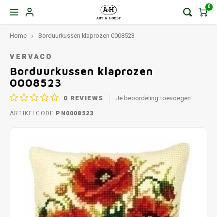
0
Home
Borduurkussen klaprozen 0008523
VERVACO
Borduurkussen klaprozen
0008523
0
REVIEWS
Je beoordeling toevoegen
ARTIKELCODE
PN0008523