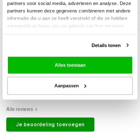
partners voor social media, adverteren en analyse. Deze
Productomschrijving
partners kunnen deze gegevens combineren met andere
informatie die u aan ze heeft verstrekt of die ze hebben
Gerelateerde producten
verzameld op basis van uw gebruik van hun services.
0
STERREN OP BASIS VAN
0
Details tonen
BEOORDELINGEN
0
Reviews
Alles toestaan
Aanpassen
Alle reviews
Je beoordeling toevoegen