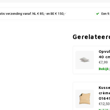
atis verzending vanaf: NL € 85,- en BE € 150,-
Een 9
Gerelateer
Opvul
40 c
€7,99
Bekijk
Kusse
crèm
0164
€12,50