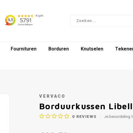
Fournituren
Borduren
Knutselen
Tekenen
VERVACO
Borduurkussen Libel
0
REVIEWS
Je beoordeling 