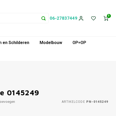
0
06-27837449
 en Schilderen
Modelbouw
OP=OP
le 0145249
toevoegen
ARTIKELCODE
PN-0145249