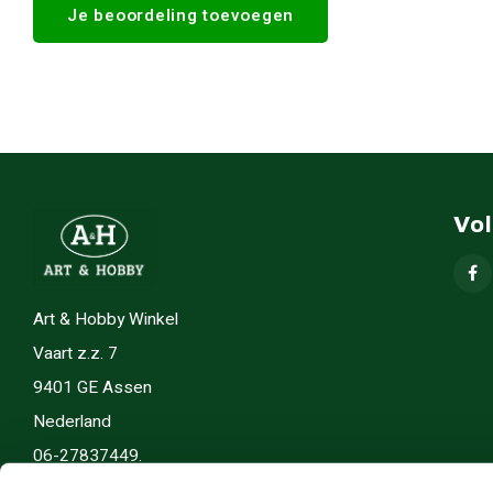
Je beoordeling toevoegen
Vo
Art & Hobby Winkel
Vaart z.z. 7
9401 GE Assen
Nederland
06-27837449.
info(@)artenhobby.nl.