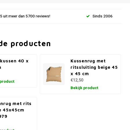
.5 uit meer dan 5700 reviews!
Sinds 2006
de producten
kussen 40 x
Kussenrug met
m
ritssluiting beige 45
x 45 cm
€12,50
 product
Bekijk product
nrug met rits
e 45x45cm
979