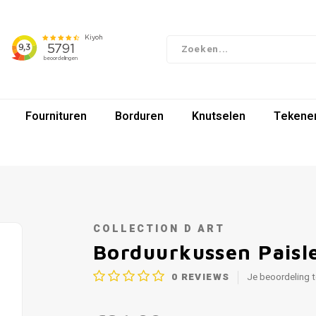
Fournituren
Borduren
Knutselen
Tekenen
COLLECTION D ART
Borduurkussen Paisl
0
REVIEWS
Je beoordeling 