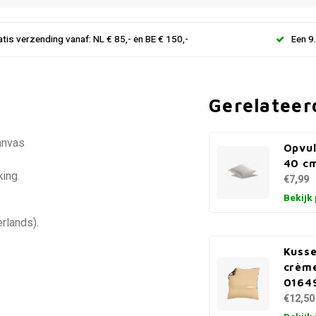
atis verzending vanaf: NL € 85,- en BE € 150,-
Een 9
Gerelateer
canvas
Opvul
40 c
ing.
€7,99
Bekijk
erlands).
Kusse
crèm
0164
€12,50