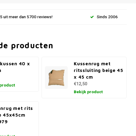
.5 uit meer dan 5700 reviews!
Sinds 2006
de producten
kussen 40 x
Kussenrug met
m
ritssluiting beige 45
x 45 cm
€12,50
 product
Bekijk product
nrug met rits
e 45x45cm
979