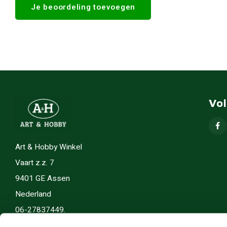
Je beoordeling toevoegen
Vo
Art & Hobby Winkel
Vaart z.z. 7
9401 GE Assen
Nederland
06-27837449.
info(@)artenhobby.nl.