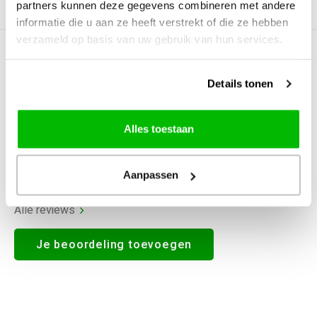
partners kunnen deze gegevens combineren met andere
Productomschrijving
informatie die u aan ze heeft verstrekt of die ze hebben
verzameld op basis van uw gebruik van hun services.
0
STERREN OP BASIS VAN
0
BEOORDELINGEN
Details tonen
0
Reviews
Alles toestaan
Aanpassen
Alle reviews
Je beoordeling toevoegen