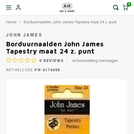
0
Home
Borduurnaalden John James Tapestry maat 24 z. punt
JOHN JAMES
Borduurnaalden John James
Tapestry maat 24 z. punt
0
REVIEWS
Je beoordeling toevoegen
ARTIKELCODE
PN-0176058