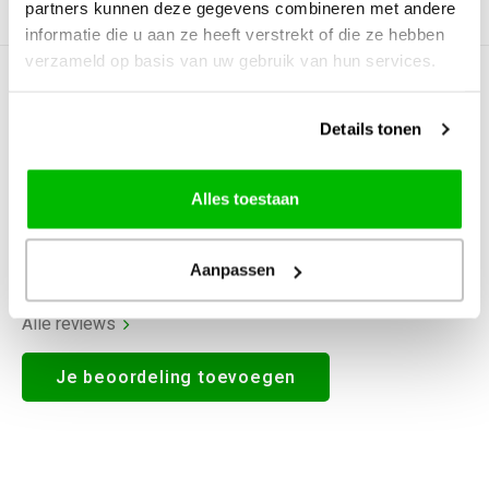
partners kunnen deze gegevens combineren met andere
Productomschrijving
informatie die u aan ze heeft verstrekt of die ze hebben
verzameld op basis van uw gebruik van hun services.
0
STERREN OP BASIS VAN
0
BEOORDELINGEN
Details tonen
0
Reviews
Alles toestaan
Aanpassen
Alle reviews
Je beoordeling toevoegen