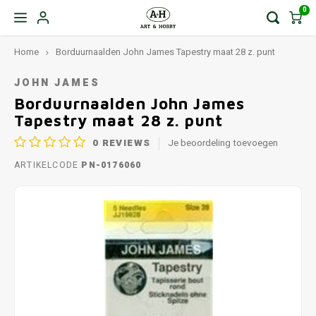
0
Home
Borduurnaalden John James Tapestry maat 28 z. punt
JOHN JAMES
Borduurnaalden John James
Tapestry maat 28 z. punt
0
REVIEWS
Je beoordeling toevoegen
ARTIKELCODE
PN-0176060