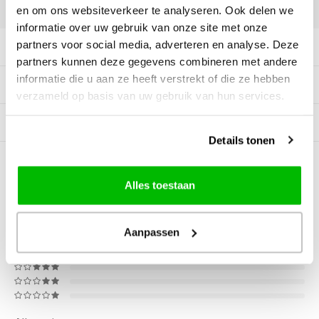
DELEN:
en om ons websiteverkeer te analyseren. Ook delen we
informatie over uw gebruik van onze site met onze
partners voor social media, adverteren en analyse. Deze
Productomschrijving
partners kunnen deze gegevens combineren met andere
informatie die u aan ze heeft verstrekt of die ze hebben
Tags
verzameld op basis van uw gebruik van hun services.
Gerelateerde producten
Details tonen
0
STERREN OP BASIS VAN
0
BEOORDELINGEN
Alles toestaan
0
Reviews
Aanpassen