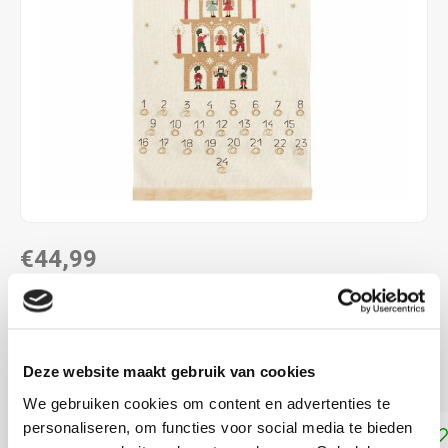
€44,99
DIRECT LEVERBAAR
ca. 30 x 56 cm
Deze website maakt gebruik van cookies
telpatroon
Lees meer
We gebruiken cookies om content en advertenties te
personaliseren, om functies voor social media te bieden
Toevoegen aan winkelwagen