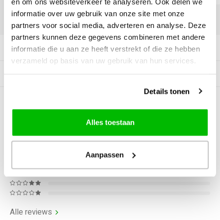
en om ons websiteverkeer te analyseren. Ook delen we
informatie over uw gebruik van onze site met onze
DELEN:
partners voor social media, adverteren en analyse. Deze
partners kunnen deze gegevens combineren met andere
Productomschrijving
informatie die u aan ze heeft verstrekt of die ze hebben
verzameld op basis van uw gebruik van hun services.
Tags
Details tonen
0
STERREN OP BASIS VAN
0
BEOORDELINGEN
Alles toestaan
0
Reviews
Aanpassen
Alle reviews