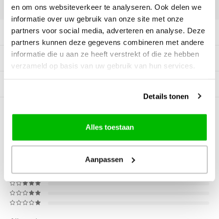
DELEN:
en om ons websiteverkeer te analyseren. Ook delen we
informatie over uw gebruik van onze site met onze
partners voor social media, adverteren en analyse. Deze
Productomschrijving
partners kunnen deze gegevens combineren met andere
informatie die u aan ze heeft verstrekt of die ze hebben
Tags
verzameld op basis van uw gebruik van hun services.
Gerelateerde producten
Details tonen
0
STERREN OP BASIS VAN
0
BEOORDELINGEN
Alles toestaan
0
Reviews
Aanpassen