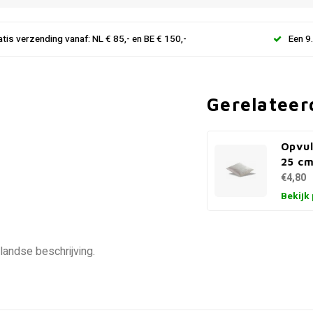
atis verzending vanaf: NL € 85,- en BE € 150,-
Een 9
Gerelateer
Opvul
25 c
€4,80
Bekijk
landse beschrijving.