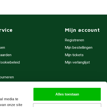
rvice
Mijn account
Registreren
sen
Mijn bestellingen
aarden
Mijn tickets
 Cookiebeleid
Mijn verlanglijst
ourneren
stijden
Alles toestaan
al media te
van onze site