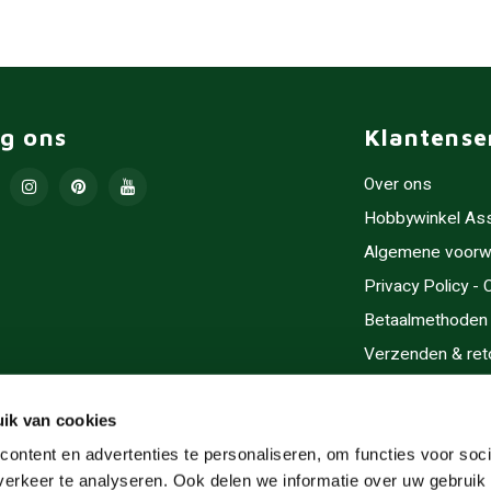
lg ons
Klantense
Over ons
Hobbywinkel As
Algemene voorw
Privacy Policy -
Betaalmethoden
Verzenden & ret
Contact/Opening
Sitemap
ik van cookies
Cadeaubonnen
ontent en advertenties te personaliseren, om functies voor soci
erkeer te analyseren. Ook delen we informatie over uw gebruik 
Inlijsten