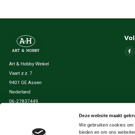
Vo
Art & Hobby Winkel
Vaart z.z. 7
9401 GE Assen
Nederland
06-27837449.
info(@)artenhobby.nl.
Deze website maakt gebru
We gebruiken cookies om c
bieden en om ons websitev