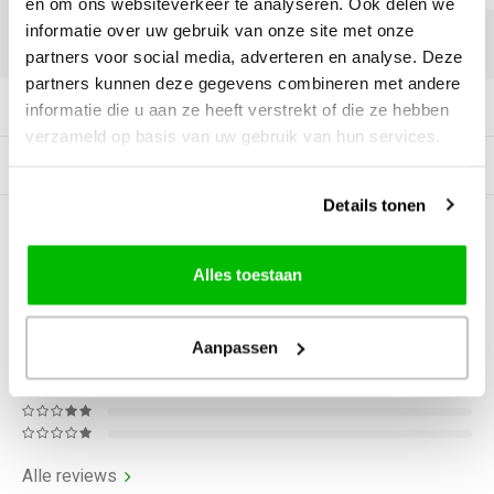
en om ons websiteverkeer te analyseren. Ook delen we
informatie over uw gebruik van onze site met onze
DELEN:
partners voor social media, adverteren en analyse. Deze
partners kunnen deze gegevens combineren met andere
Productomschrijving
informatie die u aan ze heeft verstrekt of die ze hebben
verzameld op basis van uw gebruik van hun services.
Gerelateerde producten
Details tonen
0
STERREN OP BASIS VAN
0
BEOORDELINGEN
Alles toestaan
0
Reviews
Aanpassen
Alle reviews