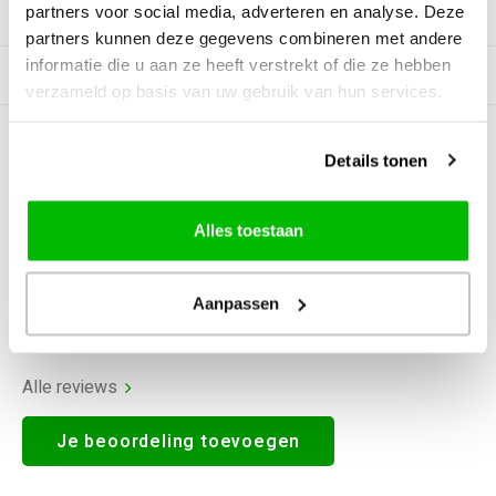
partners voor social media, adverteren en analyse. Deze
Productomschrijving
partners kunnen deze gegevens combineren met andere
informatie die u aan ze heeft verstrekt of die ze hebben
Gerelateerde producten
verzameld op basis van uw gebruik van hun services.
0
STERREN OP BASIS VAN
0
Details tonen
BEOORDELINGEN
0
Reviews
Alles toestaan
Aanpassen
Alle reviews
Je beoordeling toevoegen