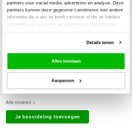
DELEN:
partners voor social media, adverteren en analyse. Deze
partners kunnen deze gegevens combineren met andere
informatie die u aan ze heeft verstrekt of die ze hebben
Productomschrijving
verzameld op basis van uw gebruik van hun services.
0
STERREN OP BASIS VAN
0
Details tonen
BEOORDELINGEN
0
Reviews
Alles toestaan
Aanpassen
Alle reviews
Je beoordeling toevoegen