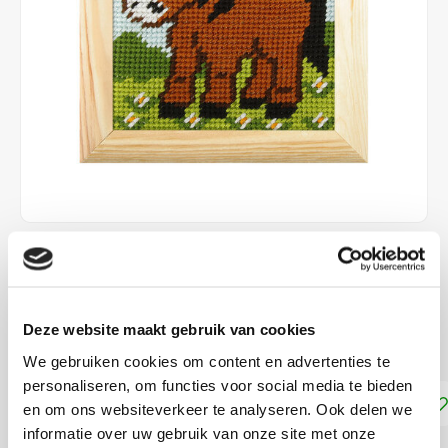
€9,99
DIRECT LEVERBAAR
Deze website maakt gebruik van cookies
Kruissteek borduurpakket
Lees meer
We gebruiken cookies om content en advertenties te
personaliseren, om functies voor social media te bieden
Toevoegen aan winkelwagen
en om ons websiteverkeer te analyseren. Ook delen we
informatie over uw gebruik van onze site met onze