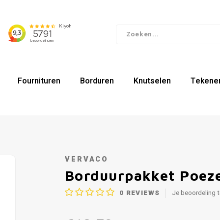
Fournituren
Borduren
Knutselen
Tekenen
VERVACO
Borduurpakket Poez
0
REVIEWS
Je beoordeling 