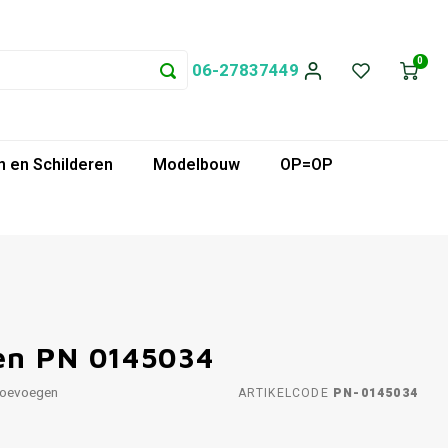
0
06-27837449
 en Schilderen
Modelbouw
OP=OP
en PN 0145034
toevoegen
ARTIKELCODE
PN-0145034