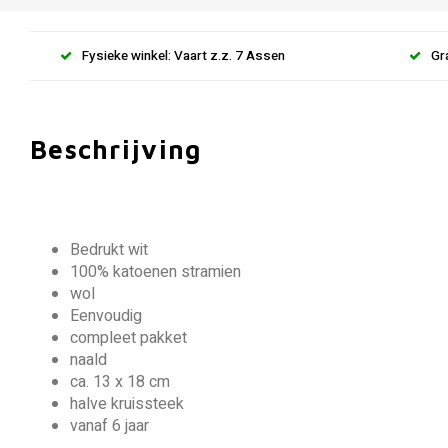
Fysieke winkel: Vaart z.z. 7 Assen
Gr
Beschrijving
Bedrukt wit
100% katoenen stramien
wol
Eenvoudig
compleet pakket
naald
ca. 13 x 18 cm
halve kruissteek
vanaf 6 jaar