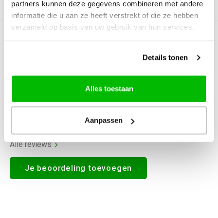
partners kunnen deze gegevens combineren met andere
Productomschrijving
informatie die u aan ze heeft verstrekt of die ze hebben
verzameld op basis van uw gebruik van hun services.
5
STERREN OP BASIS VAN
2
BEOORDELINGEN
Details tonen
2
Reviews
Alles toestaan
Aanpassen
Alle reviews
Je beoordeling toevoegen