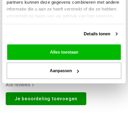
partners kunnen deze gegevens combineren met andere
Productomschrijving
informatie die u aan ze heeft verstrekt of die ze hebben
verzameld op basis van uw gebruik van hun services.
0
STERREN OP BASIS VAN
0
BEOORDELINGEN
Details tonen
0
Reviews
Alles toestaan
Aanpassen
Alle reviews
Je beoordeling toevoegen