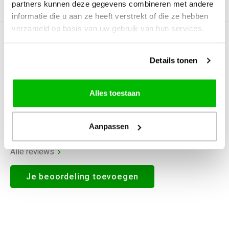
partners kunnen deze gegevens combineren met andere
Productomschrijving
informatie die u aan ze heeft verstrekt of die ze hebben
verzameld op basis van uw gebruik van hun services.
0
STERREN OP BASIS VAN
0
BEOORDELINGEN
Details tonen
0
Reviews
Alles toestaan
Aanpassen
Alle reviews
Je beoordeling toevoegen