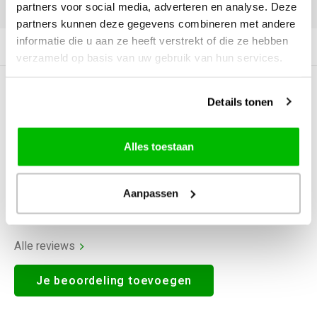
DELEN:
partners voor social media, adverteren en analyse. Deze
partners kunnen deze gegevens combineren met andere
informatie die u aan ze heeft verstrekt of die ze hebben
Productomschrijving
verzameld op basis van uw gebruik van hun services.
0
STERREN OP BASIS VAN
0
Details tonen
BEOORDELINGEN
0
Reviews
Alles toestaan
Aanpassen
Alle reviews
Je beoordeling toevoegen