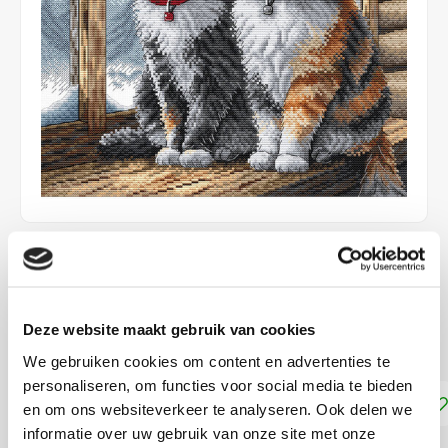
€39,50
LEVERTIJD: CA. 1-3 WEKEN
Deze website maakt gebruik van cookies
ca. 26 x 25 cm, kruissteek telpakket
Lees meer
We gebruiken cookies om content en advertenties te
personaliseren, om functies voor social media te bieden
Toevoegen aan winkelwagen
en om ons websiteverkeer te analyseren. Ook delen we
informatie over uw gebruik van onze site met onze