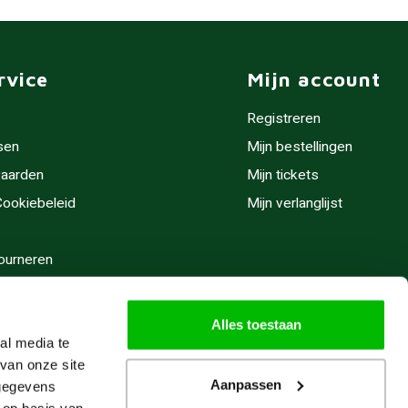
rvice
Mijn account
Registreren
sen
Mijn bestellingen
aarden
Mijn tickets
 Cookiebeleid
Mijn verlanglijst
ourneren
stijden
Alles toestaan
al media te
van onze site
Aanpassen
 gegevens