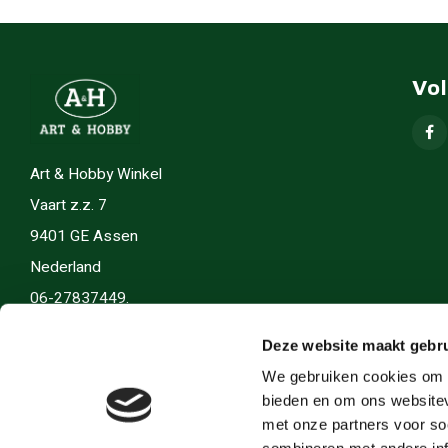
Vo
Art & Hobby Winkel
Vaart z.z. 7
9401 GE Assen
Nederland
06-27837449.
info(@)artenhobby.nl.
Deze website maakt gebru
We gebruiken cookies om c
bieden en om ons websitev
met onze partners voor so