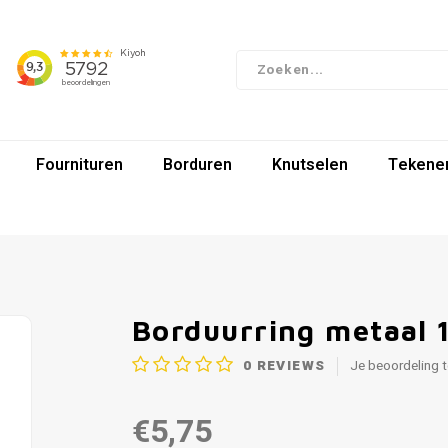
Fournituren
Borduren
Knutselen
Tekenen
Borduurring metaal 
0
REVIEWS
Je beoordeling 
€5,75