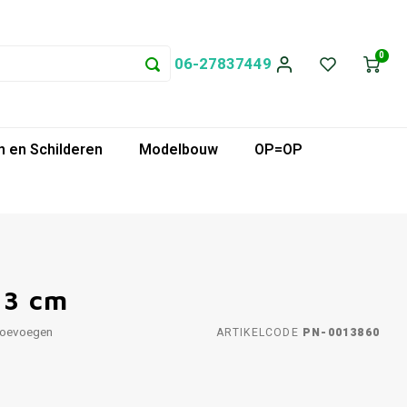
0
06-27837449
 en Schilderen
Modelbouw
OP=OP
13 cm
toevoegen
ARTIKELCODE
PN-0013860