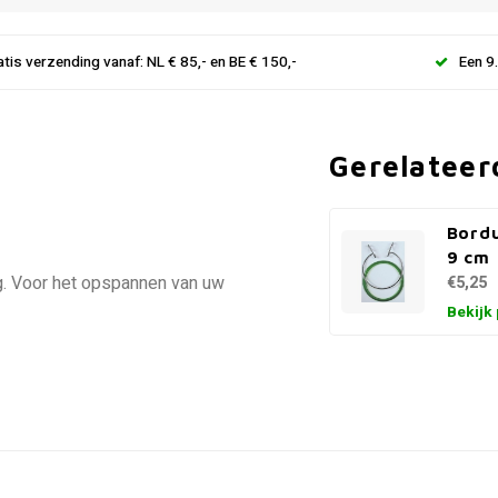
atis verzending vanaf: NL € 85,- en BE € 150,-
Een 9
Gerelateer
Bordu
9 cm
ng. Voor het opspannen van uw
€5,25
Bekijk