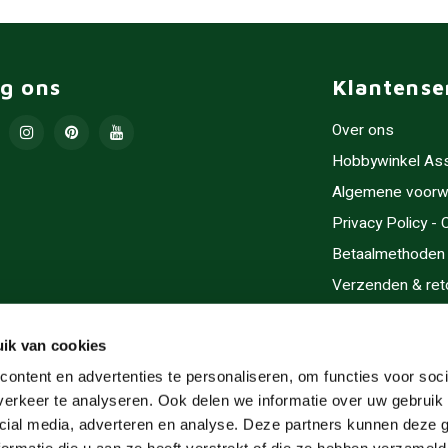
lg ons
Klantense
Over ons
Hobbywinkel As
Algemene voorw
Privacy Policy -
Betaalmethoden
Verzenden & ret
Contact/Opening
Sitemap
ik van cookies
Cadeaubonnen
ontent en advertenties te personaliseren, om functies voor soci
erkeer te analyseren. Ook delen we informatie over uw gebruik 
Inlijsten
cial media, adverteren en analyse. Deze partners kunnen deze
Servicegebieden