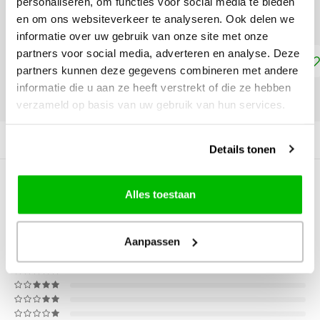
personaliseren, om functies voor social media te bieden
Roze - €8,99
en om ons websiteverkeer te analyseren. Ook delen we
informatie over uw gebruik van onze site met onze
partners voor social media, adverteren en analyse. Deze
Toevoegen aan winkelwagen
partners kunnen deze gegevens combineren met andere
informatie die u aan ze heeft verstrekt of die ze hebben
DELEN:
verzameld op basis van uw gebruik van hun services.
Productomschrijving
Details tonen
0
STERREN OP BASIS VAN
0
Alles toestaan
BEOORDELINGEN
0
Reviews
Aanpassen