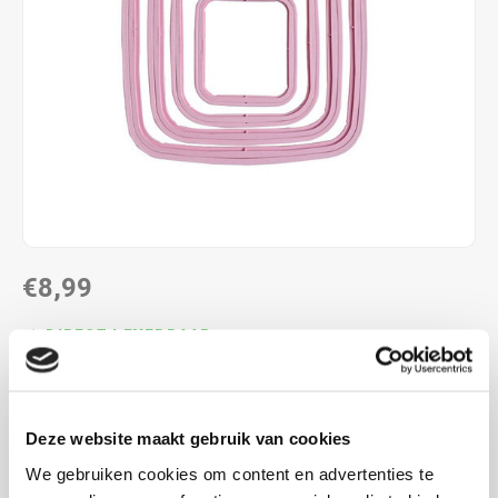
€8,99
DIRECT LEVERBAAR
Met extra rand aan de binnenste ring voor een stevige
fixatie van uw stof
Lees meer
Deze website maakt gebruik van cookies
MAAK EEN KEUZE:
*
We gebruiken cookies om content en advertenties te