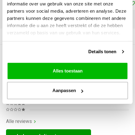
Toevoegen aan winkelwagen
informatie over uw gebruik van onze site met onze
partners voor social media, adverteren en analyse. Deze
partners kunnen deze gegevens combineren met andere
DELEN:
informatie die u aan ze heeft verstrekt of die ze hebben
verzameld op basis van uw gebruik van hun services.
Productomschrijving
Details tonen
0
STERREN OP BASIS VAN
0
BEOORDELINGEN
Alles toestaan
0
Reviews
Aanpassen
Alle reviews