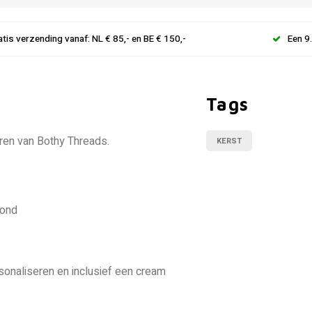
atis verzending vanaf: NL € 85,- en BE € 150,-
Een 9
Tags
ren van Bothy Threads.
KERST
rond
sonaliseren en inclusief een cream