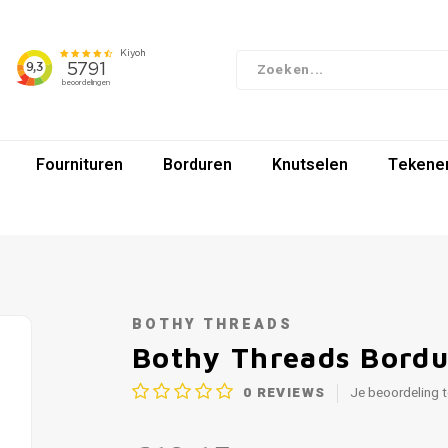
Fournituren
Borduren
Knutselen
Tekenen
BOTHY THREADS
Bothy Threads Borduu
0
REVIEWS
Je beoordeling 