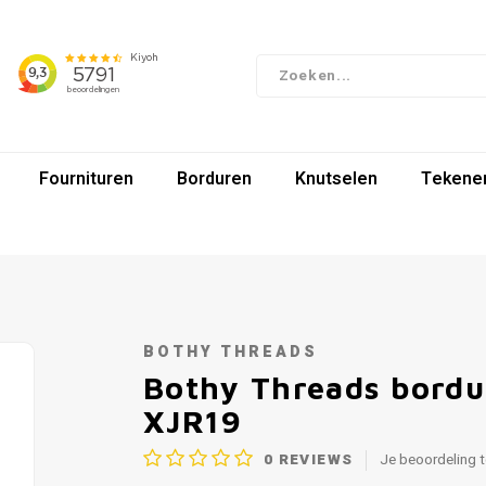
Fournituren
Borduren
Knutselen
Tekenen
BOTHY THREADS
Bothy Threads bordu
XJR19
0
REVIEWS
Je beoordeling 