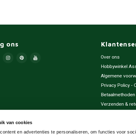
lg ons
Klantense
Over ons
Hobbywinkel As
Algemene voorw
Privacy Policy -
Betaalmethoden
Verzenden & ret
Contact/Opening
Sitemap
ik van cookies
Cadeaubonnen
ontent en advertenties te personaliseren, om functies voor soci