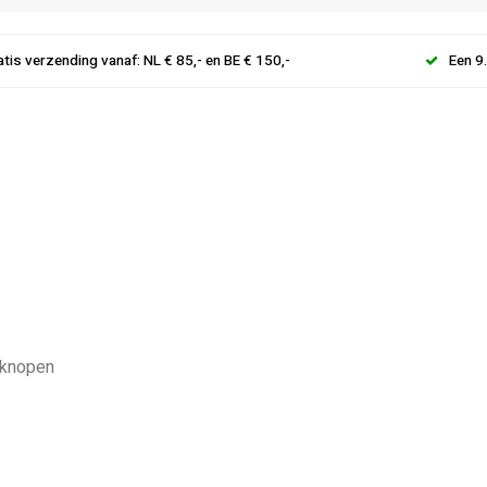
atis verzending vanaf: NL € 85,- en BE € 150,-
Een 9
e knopen