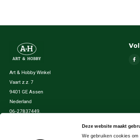
Vo
Art & Hobby Winkel
Vaart z.z. 7
9401 GE Assen
Nederland
06-27837449.
info(@)artenhobby.nl.
Deze website maakt gebru
We gebruiken cookies om c