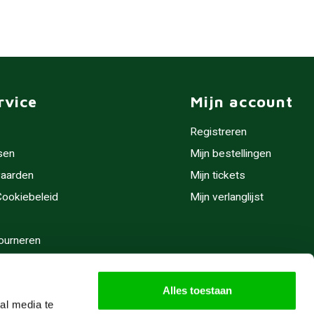
rvice
Mijn account
Registreren
sen
Mijn bestellingen
aarden
Mijn tickets
 Cookiebeleid
Mijn verlanglijst
ourneren
stijden
Alles toestaan
al media te