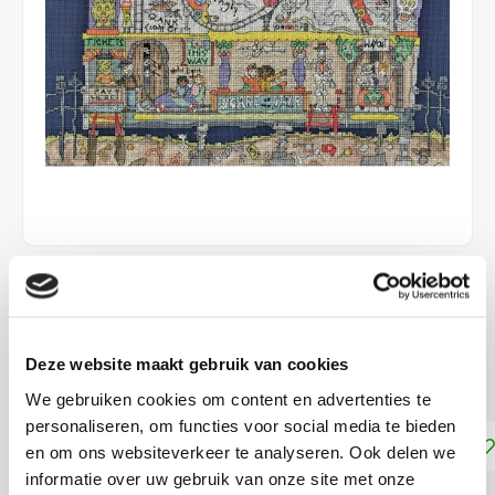
€50,55
LEVERTIJD: CA. 1-3 WEKEN
Deze website maakt gebruik van cookies
Kruissteek telpatroon ca. 36 x 26 cm
Lees meer
We gebruiken cookies om content en advertenties te
personaliseren, om functies voor social media te bieden
Toevoegen aan winkelwagen
en om ons websiteverkeer te analyseren. Ook delen we
informatie over uw gebruik van onze site met onze