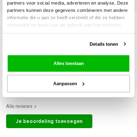
DELEN:
partners voor social media, adverteren en analyse. Deze
partners kunnen deze gegevens combineren met andere
informatie die u aan ze heeft verstrekt of die ze hebben
Productomschrijving
verzameld op basis van uw gebruik van hun services.
0
STERREN OP BASIS VAN
0
Details tonen
BEOORDELINGEN
0
Reviews
Alles toestaan
Aanpassen
Alle reviews
Je beoordeling toevoegen