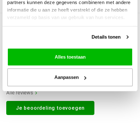
partners kunnen deze gegevens combineren met andere
Productomschrijving
informatie die u aan ze heeft verstrekt of die ze hebben
verzameld op basis van uw gebruik van hun services.
0
STERREN OP BASIS VAN
0
BEOORDELINGEN
Details tonen
0
Reviews
Alles toestaan
Aanpassen
Alle reviews
Je beoordeling toevoegen