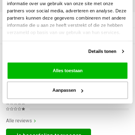
DELEN:
informatie over uw gebruik van onze site met onze
partners voor social media, adverteren en analyse. Deze
partners kunnen deze gegevens combineren met andere
Productomschrijving
informatie die u aan ze heeft verstrekt of die ze hebben
verzameld op basis van uw gebruik van hun services.
Gerelateerde producten
Details tonen
0
STERREN OP BASIS VAN
0
BEOORDELINGEN
0
Reviews
Alles toestaan
Aanpassen
Alle reviews