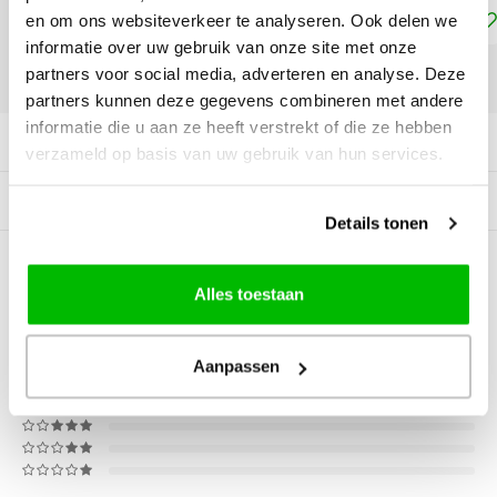
Toevoegen aan winkelwagen
en om ons websiteverkeer te analyseren. Ook delen we
informatie over uw gebruik van onze site met onze
partners voor social media, adverteren en analyse. Deze
DELEN:
partners kunnen deze gegevens combineren met andere
informatie die u aan ze heeft verstrekt of die ze hebben
Productomschrijving
verzameld op basis van uw gebruik van hun services.
Gerelateerde producten
Details tonen
0
STERREN OP BASIS VAN
0
Alles toestaan
BEOORDELINGEN
0
Reviews
Aanpassen