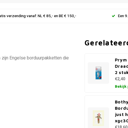
atis verzending vanaf: NL € 85,- en BE € 150,-
Een 9
Gerelateer
 zijn Engelse borduurpakketten die
Prym
Draa
2 stu
€2,40
Bekijk
Bothy
Bordu
just 
xgc3
€18,60