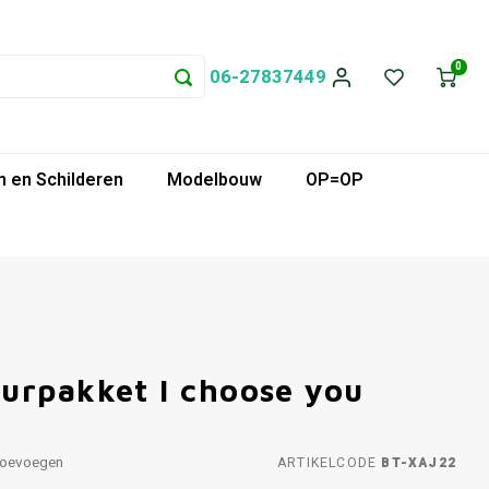
0
06-27837449
 en Schilderen
Modelbouw
OP=OP
urpakket I choose you
toevoegen
ARTIKELCODE
BT-XAJ22