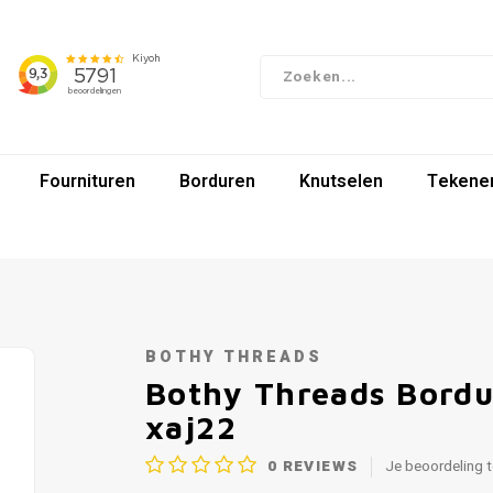
Fournituren
Borduren
Knutselen
Tekenen
BOTHY THREADS
Bothy Threads Bordu
xaj22
0
REVIEWS
Je beoordeling 