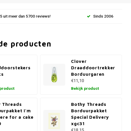
.5 uit meer dan 5700 reviews!
Sinds 2006
de producten
Clover
ddoorstekers
Draaddoortrekker
ks
Borduurgaren
€11,10
 product
Bekijk product
 Threads
Bothy Threads
urpakket I'm
Borduurpakket
here for a cake
Special Delivery
0
xgc31
€18,15