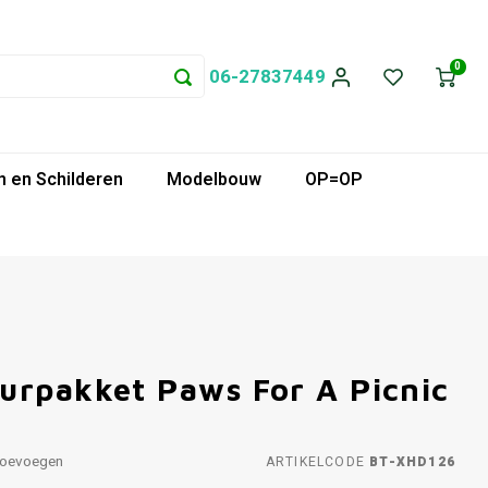
0
06-27837449
 en Schilderen
Modelbouw
OP=OP
urpakket Paws For A Picnic
toevoegen
ARTIKELCODE
BT-XHD126