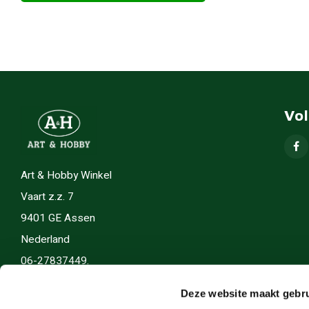
Vo
Art & Hobby Winkel
Vaart z.z. 7
9401 GE Assen
Nederland
06-27837449.
info(@)artenhobby.nl.
Deze website maakt gebru