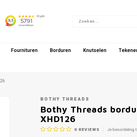
Fournituren
Borduren
Knutselen
Tekenen
126
BOTHY THREADS
Bothy Threads bordu
XHD126
0
REVIEWS
Je beoordeling 