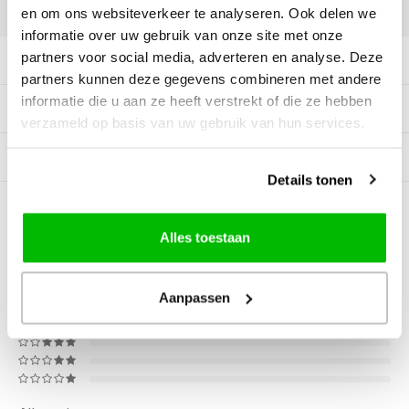
DELEN:
en om ons websiteverkeer te analyseren. Ook delen we
informatie over uw gebruik van onze site met onze
partners voor social media, adverteren en analyse. Deze
Productomschrijving
partners kunnen deze gegevens combineren met andere
informatie die u aan ze heeft verstrekt of die ze hebben
Tags
verzameld op basis van uw gebruik van hun services.
Gerelateerde producten
Details tonen
0
STERREN OP BASIS VAN
0
BEOORDELINGEN
Alles toestaan
0
Reviews
Aanpassen