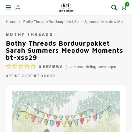
0
Home
Bothy Threads Borduurpakket Sarah Summers Meadow Moments bt-xss29
BOTHY THREADS
Bothy Threads Borduurpakket
Sarah Summers Meadow Moments
bt-xss29
0
REVIEWS
Je beoordeling toevoegen
ARTIKELCODE
BT-XSS29