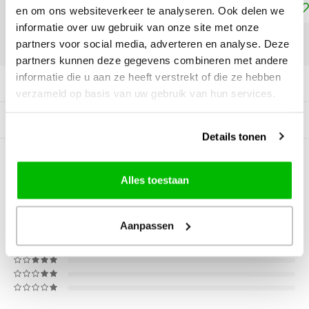
Toevoegen aan winkelwagen
en om ons websiteverkeer te analyseren. Ook delen we
informatie over uw gebruik van onze site met onze
partners voor social media, adverteren en analyse. Deze
DELEN:
partners kunnen deze gegevens combineren met andere
informatie die u aan ze heeft verstrekt of die ze hebben
Productomschrijving
verzameld op basis van uw gebruik van hun services.
Gerelateerde producten
Details tonen
0
STERREN OP BASIS VAN
0
BEOORDELINGEN
Alles toestaan
0
Reviews
Aanpassen