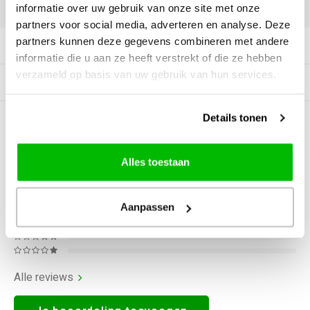
DELEN:
informatie over uw gebruik van onze site met onze
partners voor social media, adverteren en analyse. Deze
partners kunnen deze gegevens combineren met andere
Productomschrijving
informatie die u aan ze heeft verstrekt of die ze hebben
verzameld op basis van uw gebruik van hun services.
Gerelateerde producten
Details tonen
0
STERREN OP BASIS VAN
0
BEOORDELINGEN
0
Reviews
Alles toestaan
Aanpassen
Alle reviews