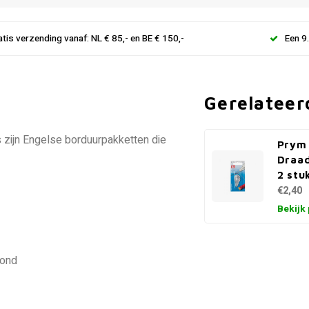
atis verzending vanaf: NL € 85,- en BE € 150,-
Een 9
Gerelateer
 zijn Engelse borduurpakketten die
Prym
Draa
2 stu
€2,40
Bekijk
rond