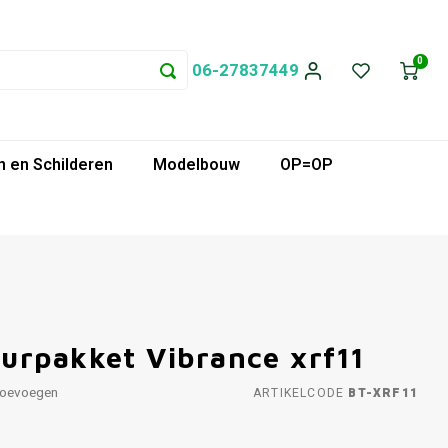
0
06-27837449
 en Schilderen
Modelbouw
OP=OP
urpakket Vibrance xrf11
toevoegen
ARTIKELCODE
BT-XRF11