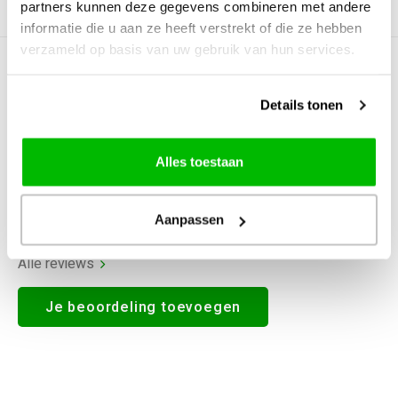
partners kunnen deze gegevens combineren met andere
Productomschrijving
informatie die u aan ze heeft verstrekt of die ze hebben
verzameld op basis van uw gebruik van hun services.
0
STERREN OP BASIS VAN
0
BEOORDELINGEN
Details tonen
0
Reviews
Alles toestaan
Aanpassen
Alle reviews
Je beoordeling toevoegen