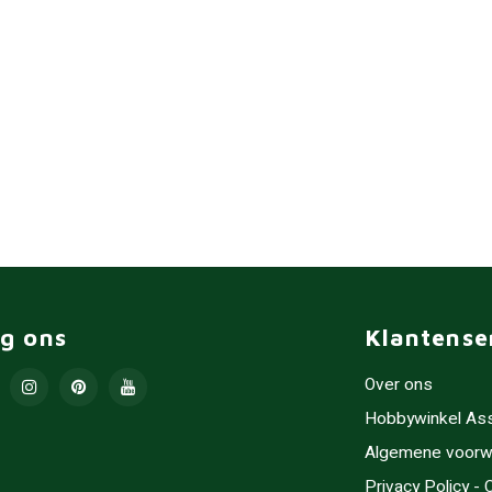
lg ons
Klantense
Over ons
Hobbywinkel As
Algemene voorw
Privacy Policy -