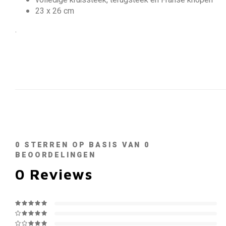
volledige kruissteek, terugsteek en Franse knopen
23 x 26 cm
.
0
STERREN OP BASIS VAN
0
BEOORDELINGEN
0
Reviews