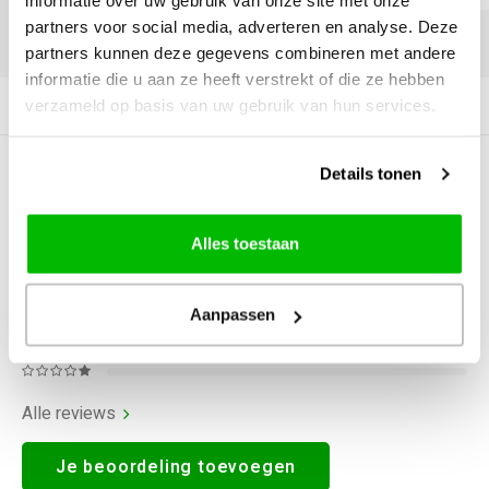
informatie over uw gebruik van onze site met onze
partners voor social media, adverteren en analyse. Deze
DELEN:
partners kunnen deze gegevens combineren met andere
informatie die u aan ze heeft verstrekt of die ze hebben
verzameld op basis van uw gebruik van hun services.
Productomschrijving
Details tonen
0
STERREN OP BASIS VAN
0
BEOORDELINGEN
0
Reviews
Alles toestaan
Aanpassen
Alle reviews
Je beoordeling toevoegen