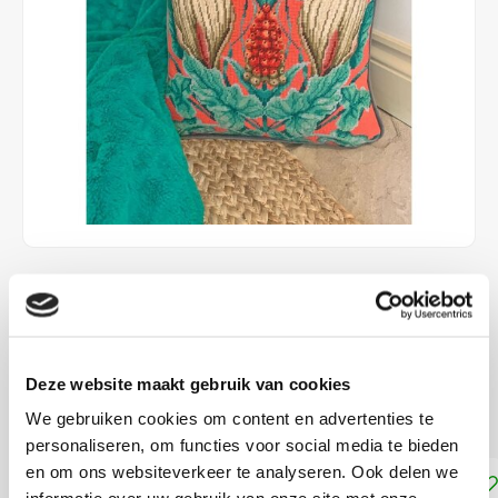
€99,80
LEVERTIJD: CA. 2-6 WEKEN
35,5 x 35,5 cm met halve kruissteek voorbedrukt patroon.
Deze website maakt gebruik van cookies
Lees meer
We gebruiken cookies om content en advertenties te
personaliseren, om functies voor social media te bieden
en om ons websiteverkeer te analyseren. Ook delen we
Toevoegen aan winkelwagen