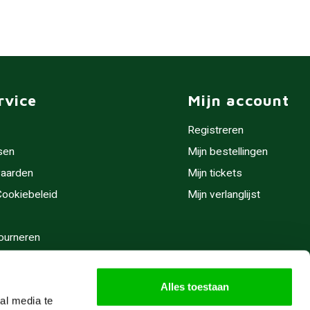
rvice
Mijn account
Registreren
sen
Mijn bestellingen
aarden
Mijn tickets
 Cookiebeleid
Mijn verlanglijst
ourneren
stijden
Alles toestaan
al media te