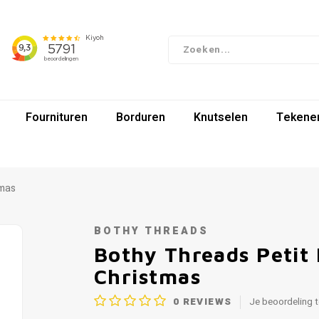
Fournituren
Borduren
Knutselen
Tekenen
tmas
BOTHY THREADS
Bothy Threads Petit
Christmas
0
REVIEWS
Je beoordeling 