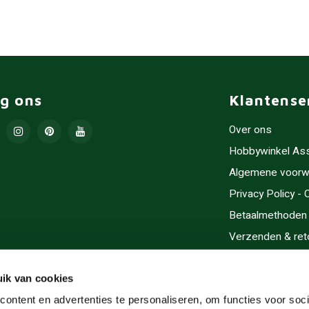
lg ons
Klantense
Over ons
Hobbywinkel As
Algemene voorw
Privacy Policy -
Betaalmethoden
Verzenden & ret
Contact/Opening
Sitemap
ik van cookies
Cadeaubonnen
ontent en advertenties te personaliseren, om functies voor soci