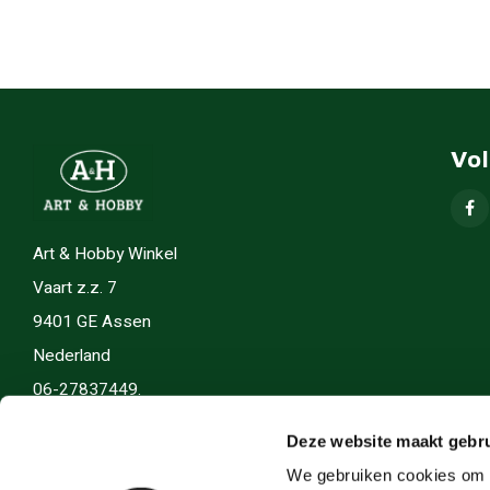
Vo
Art & Hobby Winkel
Vaart z.z. 7
9401 GE Assen
Nederland
06-27837449.
info(@)artenhobby.nl.
Deze website maakt gebru
We gebruiken cookies om c