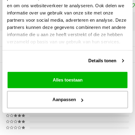
Toevoegen aan winkelwagen
en om ons websiteverkeer te analyseren. Ook delen we
informatie over uw gebruik van onze site met onze
partners voor social media, adverteren en analyse. Deze
DELEN:
partners kunnen deze gegevens combineren met andere
informatie die u aan ze heeft verstrekt of die ze hebben
Productomschrijving
verzameld op basis van uw gebruik van hun services.
Tags
Details tonen
0
STERREN OP BASIS VAN
0
Alles toestaan
BEOORDELINGEN
0
Reviews
Aanpassen