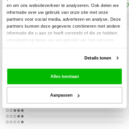
Toevoegen aan winkelwagen
en om ons websiteverkeer te analyseren. Ook delen we
informatie over uw gebruik van onze site met onze
partners voor social media, adverteren en analyse. Deze
DELEN:
partners kunnen deze gegevens combineren met andere
informatie die u aan ze heeft verstrekt of die ze hebben
Productomschrijving
verzameld op basis van uw gebruik van hun services.
Tags
Details tonen
0
STERREN OP BASIS VAN
0
Alles toestaan
BEOORDELINGEN
0
Reviews
Aanpassen