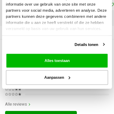
Toevoegen aan winkelwagen
informatie over uw gebruik van onze site met onze
partners voor social media, adverteren en analyse. Deze
partners kunnen deze gegevens combineren met andere
DELEN:
informatie die u aan ze heeft verstrekt of die ze hebben
verzameld op basis van uw gebruik van hun services.
Productomschrijving
Details tonen
0
STERREN OP BASIS VAN
0
BEOORDELINGEN
Alles toestaan
0
Reviews
Aanpassen
Alle reviews