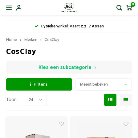
0
Gratis verzending vanaf: NL € 85,- en BE € 150,-
Home
Merken
CosClay
CosClay
Kies een subcategorie
Filters
Meest bekeken
Toon:
24