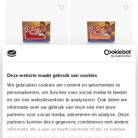
CosClay
CosClay
Deze website maakt gebruik van cookies
Cosclay Deco Red
Cosclay Deco
Oranje
We gebruiken cookies om content en advertenties te
personaliseren, om functies voor social media te bieden
en om ons websiteverkeer te analyseren. Ook delen we
polymeer klei: sterk en
polymeer klei: sterk en
informatie over uw gebruik van onze site met onze
flexibel na afbakken
flexibel na afbakken
partners voor social media, adverteren en analyse. Deze
partners kunnen deze gegevens combineren met andere
informatie die u aan ze heeft verstrekt of die ze hebben
€23,50
€23,50
verzameld op basis van uw gebruik van hun services.