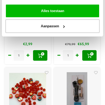
Houtbranden
Houtbrandstempels
voorbeelden
Letters A-Z
Alles toestaan
Maritim
Rustikal
Aanpassen
€2,99
€65,99
€79,99
+
+