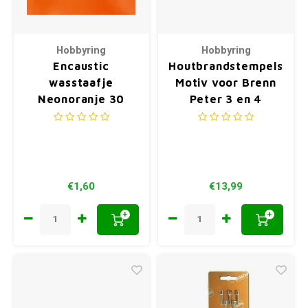
Hobbyring
Hobbyring
Encaustic
Houtbrandstempels
wasstaafje
Motiv voor Brenn
Neonoranje 30
Peter 3 en 4
€1,60
€13,99
+
+