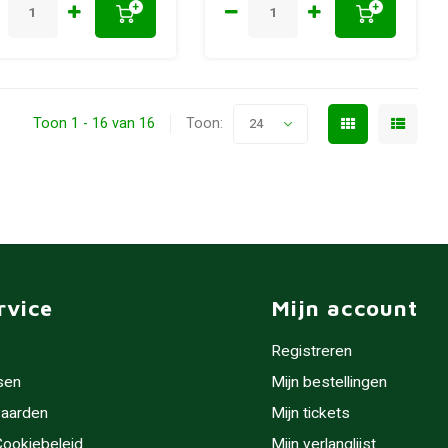
+
+
Toon 1 - 16 van 16
Toon:
24
rvice
Mijn account
Registreren
sen
Mijn bestellingen
aarden
Mijn tickets
 Cookiebeleid
Mijn verlanglijst