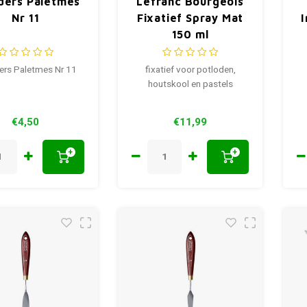
lders Paletmes
Lefranc Bourgeois
Nr 11
Fixatief Spray Mat
I
150 ml
ers Paletmes Nr 11
fixatief voor potloden,
houtskool en pastels
€4,50
€11,99
+
+