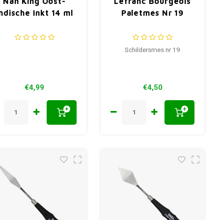
Nan King Oost-
Lefranc Bourgeois
ndische Inkt 14 ml
Paletmes Nr 19
Schildersmes nr 19
€4,99
€4,50
+
+