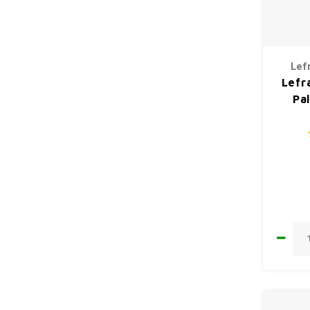
Lef
Lefr
Pa