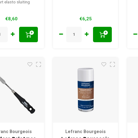
rt elasto sluiting
€8,60
€6,25
+
+
ranc Bourgeois
Lefranc Bourgeois