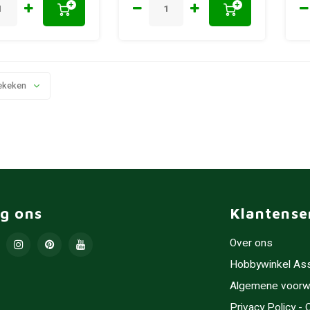
+
+
ekeken
lg ons
Klantense
Over ons
Hobbywinkel As
Algemene voorw
Privacy Policy -