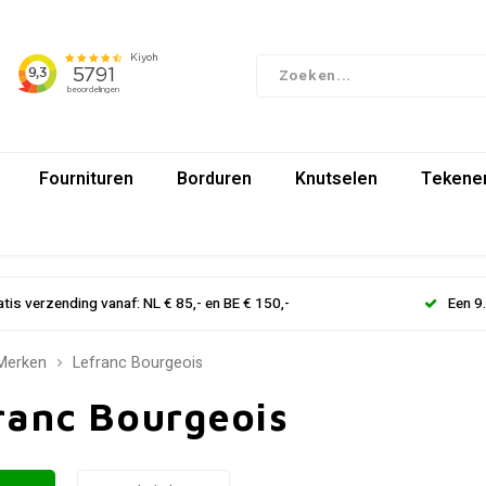
Fournituren
Borduren
Knutselen
Tekenen
atis verzending vanaf: NL € 85,- en BE € 150,-
Een 9
Merken
Lefranc Bourgeois
ranc Bourgeois