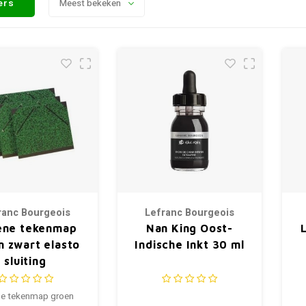
ters
Meest bekeken
ranc Bourgeois
Lefranc Bourgeois
ene tekenmap
Nan King Oost-
n zwart elasto
Indische Inkt 30 ml
sluiting
e tekenmap groen