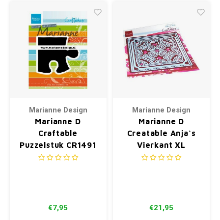
Marianne Design
Marianne Design
Marianne D
Marianne D
Craftable
Creatable Anja‘s
Puzzelstuk CR1491
Vierkant XL
83x73.5 mm
LR0692
155x190mm (01-21)
€7,95
€21,95