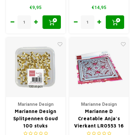
€9,95
€14,95
+
+
Marianne Design
Marianne Design
Marianne Design
Marianne D
Splitpennen Goud
Creatable Anja‘s
100 stuks
Vierkant LR0553 16
x 18,5 cm