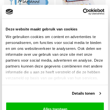
Deze website maakt gebruik van cookies
Marianne Design
Marianne Design
We gebruiken cookies om content en advertenties te
Marianne D
Marianne D
personaliseren, om functies voor social media te bieden
Creatable Diner set
Creatable Bloemen
en om ons websiteverkeer te analyseren. Ook delen we
LR0566 60x60mm
display LR0695
informatie over uw gebruik van onze site met onze
- 6x52,5mm
110x160mm (01-21)
partners voor social media, adverteren en analyse. Deze
partners kunnen deze gegevens combineren met andere
informatie die u aan ze heeft verstrekt of die ze hebben
verzameld op basis van uw gebruik van hun services.
€7,95
€5,95
+
+
Details tonen
Alles toestaan