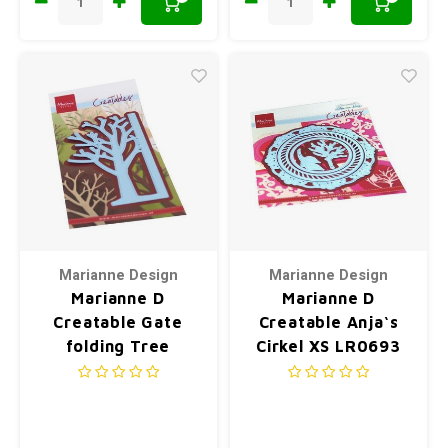
Marianne Design
Marianne Design
Marianne D
Marianne D
Creatable Gate
Creatable Anja‘s
folding Tree
Cirkel XS LR0693
LR0678 90x200
130x160mm (01-21)
mm (09-20)