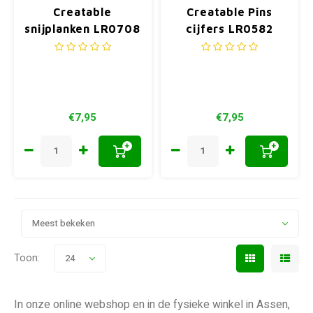
Creatable
Creatable Pins
snijplanken LR0708
cijfers LR0582
49x94mm (04-21)
79x79,5mm
€7,95
€7,95
+
+
Meest bekeken
Toon:
24
In onze online webshop en in de fysieke winkel in Assen,