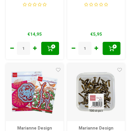
LR0701
37.5x71 mm
120x200mm (03-
21)
€14,95
€5,95
+
+
Marianne Design
Marianne Design