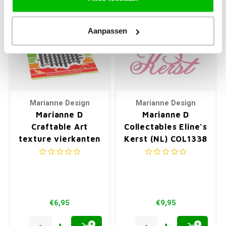
Aanpassen
Marianne Design
Marianne Design
Marianne D
Marianne D
Craftable Art
Collectables Eline‘s
texture vierkanten
Kerst (NL) COL1338
CR1533 80x160mm
(01-21)
€6,95
€9,95
+
+