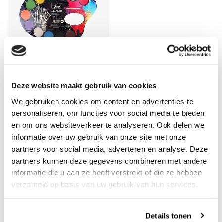
Nassau
Deze website maakt gebruik van cookies
Nassau Aquarelverf
Palet met 12
We gebruiken cookies om content en advertenties te
kleuren en penseel
personaliseren, om functies voor social media te bieden
en om ons websiteverkeer te analyseren. Ook delen we
informatie over uw gebruik van onze site met onze
partners voor social media, adverteren en analyse. Deze
partners kunnen deze gegevens combineren met andere
informatie die u aan ze heeft verstrekt of die ze hebben
€4,99
verzameld op basis van uw gebruik van hun services.
+
Details tonen