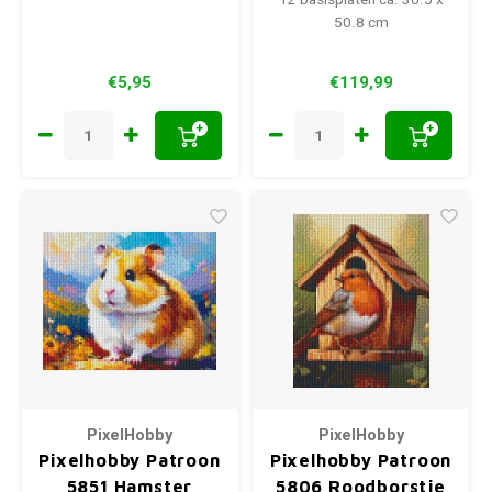
12 basisplaten ca. 30.5 x
50.8 cm
€5,95
€119,99
+
+
PixelHobby
PixelHobby
Pixelhobby Patroon
Pixelhobby Patroon
5851 Hamster
5806 Roodborstje