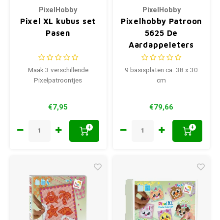
PixelHobby
PixelHobby
Pixel XL kubus set
Pixelhobby Patroon
Pasen
5625 De
Aardappeleters
Maak 3 verschillende
9 basisplaten ca. 38 x 30
Pixelpatroontjes
cm
€7,95
€79,66
+
+