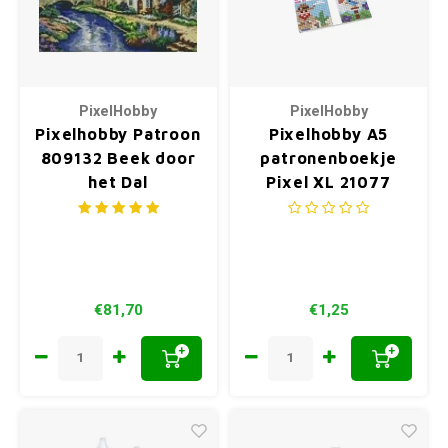
PixelHobby
PixelHobby
Pixelhobby Patroon
Pixelhobby A5
809132 Beek door
patronenboekje
het Dal
Pixel XL 21077
€81,70
€1,25
+
+