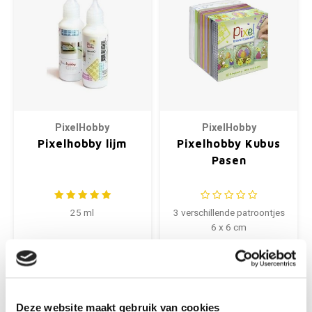
PixelHobby
PixelHobby
Pixelhobby lijm
Pixelhobby Kubus
Pasen
25 ml
3 verschillende patroontjes
6 x 6 cm
€2,95
€9,50
+
+
Deze website maakt gebruik van cookies