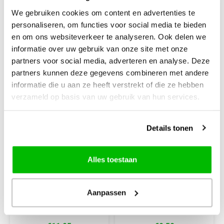
We gebruiken cookies om content en advertenties te
personaliseren, om functies voor social media te bieden
en om ons websiteverkeer te analyseren. Ook delen we
informatie over uw gebruik van onze site met onze
partners voor social media, adverteren en analyse. Deze
partners kunnen deze gegevens combineren met andere
informatie die u aan ze heeft verstrekt of die ze hebben
verzameld op basis van uw gebruik van hun services.
PixelHobby
PixelHobby
Details tonen
Pixel Set Croissant
Pixelhobby Kubus
Waterdieren 29041
Alles toestaan
vanaf ca. 8 jaar
3 verschillende patroontjes
Aanpassen
6 x 6 cm