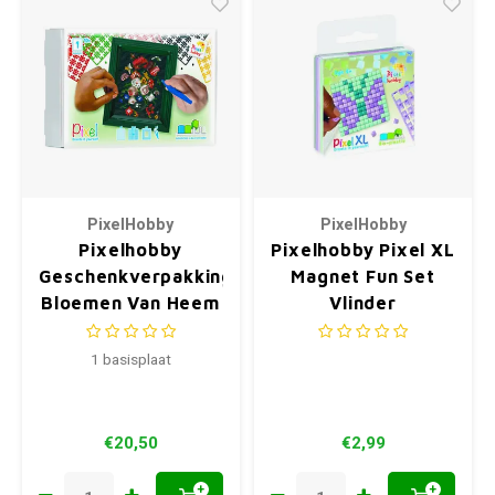
PixelHobby
PixelHobby
Pixelhobby
Pixelhobby Pixel XL
Geschenkverpakking
Magnet Fun Set
Bloemen Van Heem
Vlinder
1 basisplaat
€20,50
€2,99
+
+