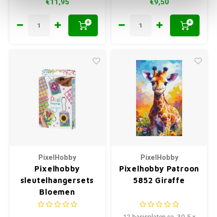
€11,95
€9,50
+
+
PixelHobby
PixelHobby
Pixelhobby
Pixelhobby Patroon
sleutelhangersets
5852 Giraffe
Bloemen