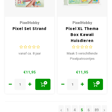
PixelHobby
PixelHobby
Pixel Set Strand
Pixel XL Thema
Box Kawaii
Huisdieren
vanaf ca. 8 jaar
Maak 5 verschillende
Pixelpatroontjes
€11,95
€11,95
+
+
1
4
5
6
89