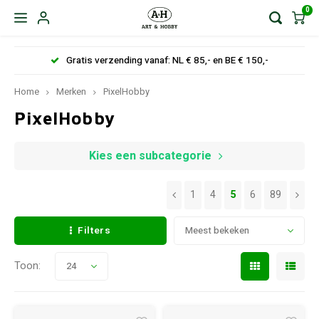
0
Gratis verzending vanaf: NL € 85,- en BE € 150,-
Home
Merken
PixelHobby
PixelHobby
Kies een subcategorie
1
4
5
6
89
Filters
Meest bekeken
Toon:
24