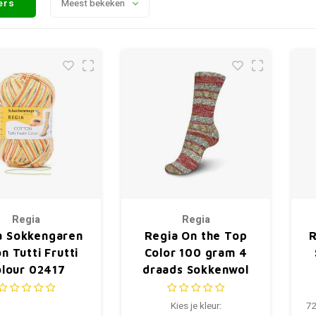
ters
Meest bekeken
Regia
Regia
a Sokkengaren
Regia On the Top
R
n Tutti Frutti
Color 100 gram 4
lour 02417
draads Sokkenwol
Kies je kleur:
72