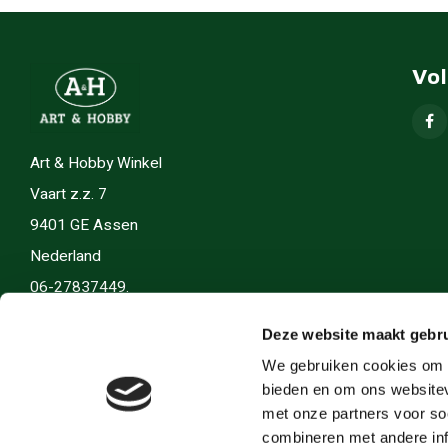
Vo
Art & Hobby Winkel
Vaart z.z. 7
9401 GE Assen
Nederland
06-27837449.
info(@)artenhobby.nl.
Deze website maakt gebru
We gebruiken cookies om c
bieden en om ons websitev
met onze partners voor so
combineren met andere inf