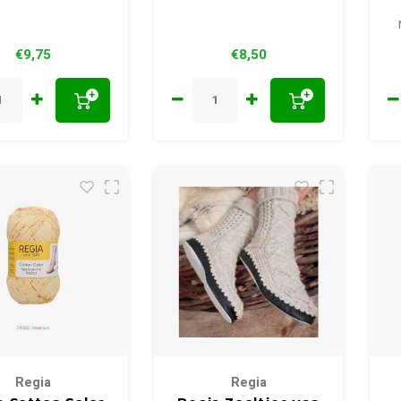
€9,75
€8,50
+
+
Regia
Regia