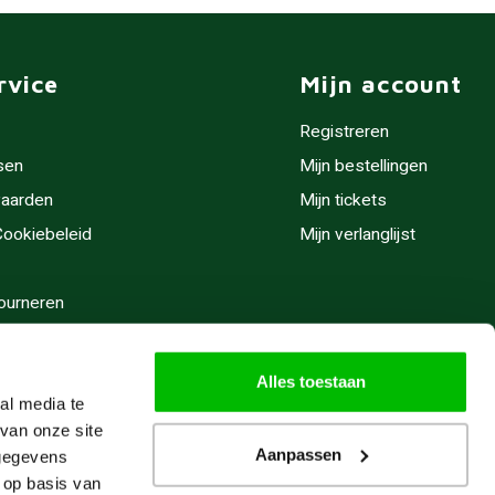
rvice
Mijn account
Registreren
sen
Mijn bestellingen
aarden
Mijn tickets
 Cookiebeleid
Mijn verlanglijst
ourneren
stijden
Alles toestaan
al media te
van onze site
Aanpassen
 gegevens
 op basis van