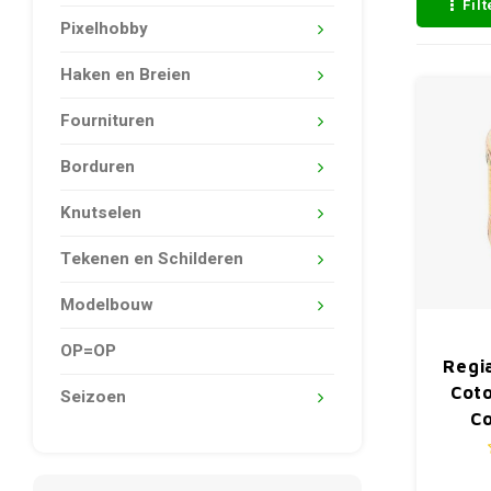
Fil
Pixelhobby
Haken en Breien
Fournituren
Borduren
Knutselen
Tekenen en Schilderen
Modelbouw
OP=OP
Regi
Coto
Seizoen
Co