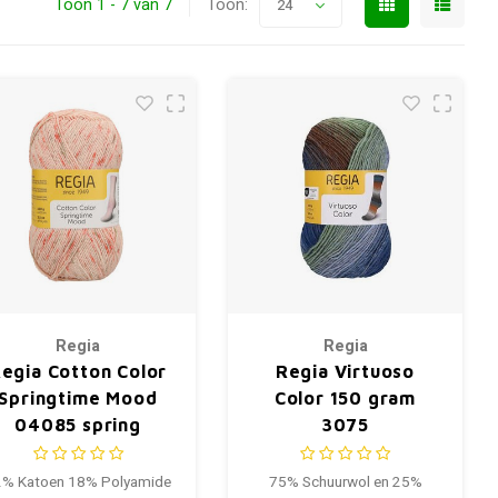
Toon 1 - 7 van 7
Toon:
24
Regia
Regia
egia Cotton Color
Regia Virtuoso
Springtime Mood
Color 150 gram
04085 spring
3075
poppies
% Katoen 18% Polyamide
75% Schuurwol en 25%