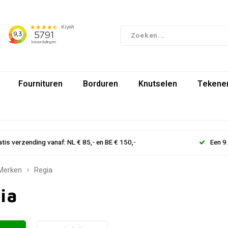
Fournituren
Borduren
Knutselen
Tekenen
atis verzending vanaf: NL € 85,- en BE € 150,-
Een 9
Merken
Regia
ia