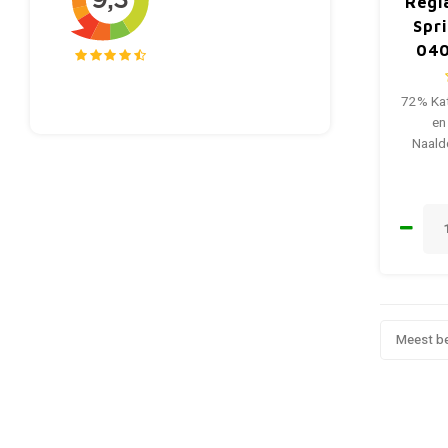
Regi
Spr
040
72% Ka
en
Naald
Meest b