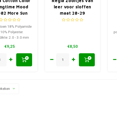
a Cotton Color
Regia Zooltjes van
ingtime Mood
leer voor sloffen
82 More Sun
maat 28-29
toen 18% Polyamide
 10% Polyester.
po
dikte: 2.0 - 3.0 mm
€9,25
€8,50
+
+
ekeken