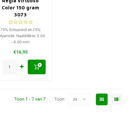
Regia Virtuoso
Color 150 gram
3073
75% Schuurwol en 25%
lyamide. Naalddikte: 3.00
- 4.00 mm
€16,95
+
Toon 1 - 7 van 7
Toon:
24