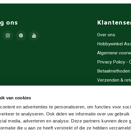
lg ons
Klantense
Over ons
Hobbywinkel As
Algemene voorw
Privacy Policy -
Betaalmethoden
Verzenden & ret
Contact/Opening
Sitemap
ik van cookies
Cadeaubonnen
ontent en advertenties te personaliseren, om functies voor soci
erkeer te analyseren. Ook delen we informatie over uw gebruik 
Inlijsten
cial media, adverteren en analyse. Deze partners kunnen deze
Servicegebieden
ormatie die u aan ze heeft verstrekt of die ze hebben verzameld