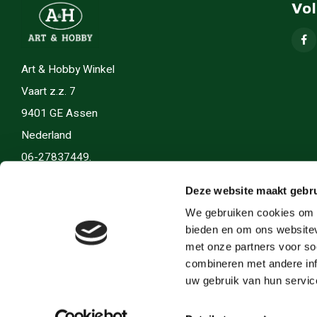
Vo
Art & Hobby Winkel
Vaart z.z. 7
9401 GE Assen
Nederland
06-27837449.
info(@)artenhobby.nl.
Deze website maakt gebru
We gebruiken cookies om c
bieden en om ons websitev
met onze partners voor so
combineren met andere inf
uw gebruik van hun servic