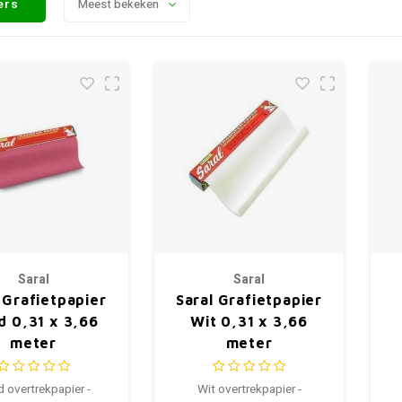
ters
Meest bekeken
Saral
Saral
 Grafietpapier
Saral Grafietpapier
d 0,31 x 3,66
Wit 0,31 x 3,66
meter
meter
 overtrekpapier -
Wit overtrekpapier -