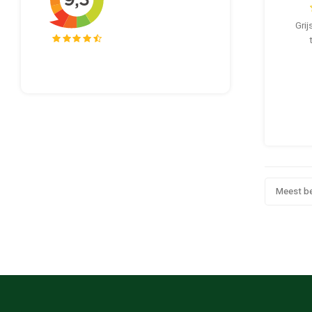
Grij
Meest b