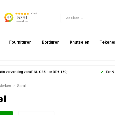
Fournituren
Borduren
Knutselen
Tekenen
atis verzending vanaf: NL € 85,- en BE € 150,-
Een 9
Merken
Saral
al