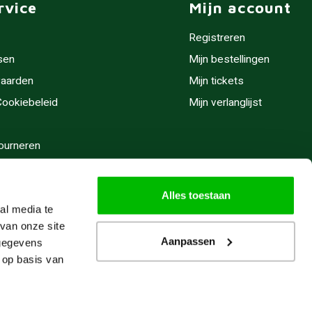
rvice
Mijn account
Registreren
sen
Mijn bestellingen
aarden
Mijn tickets
 Cookiebeleid
Mijn verlanglijst
ourneren
stijden
Alles toestaan
al media te
van onze site
Aanpassen
 gegevens
 op basis van