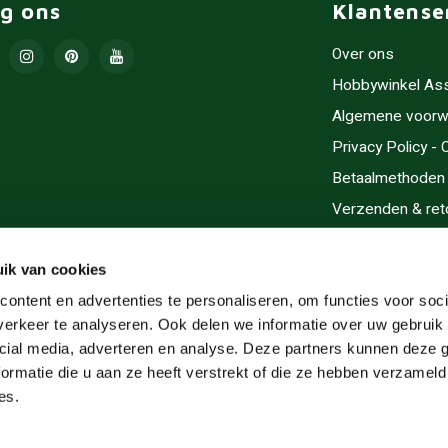
lg ons
Klantense
Over ons
Hobbywinkel As
Algemene voorw
Privacy Policy -
Betaalmethoden
Verzenden & ret
Contact/Opening
Sitemap
ik van cookies
Cadeaubonnen
ontent en advertenties te personaliseren, om functies voor soci
erkeer te analyseren. Ook delen we informatie over uw gebruik 
Inlijsten
cial media, adverteren en analyse. Deze partners kunnen deze
Servicegebieden
ormatie die u aan ze heeft verstrekt of die ze hebben verzameld
RSS-feed
es.