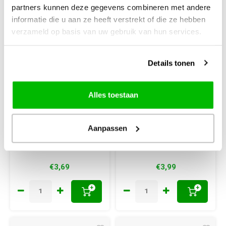
partners kunnen deze gegevens combineren met andere
informatie die u aan ze heeft verstrekt of die ze hebben
verzameld op basis van uw gebruik van hun services.
Details tonen
Schmetz
Schmetz
Schmetz Super
Schmetz Jersey
stretch 5 naalden
machinenaalden 5
Alles toestaan
75-11
stuks assorti
Aanpassen
€3,69
€3,99
+
+