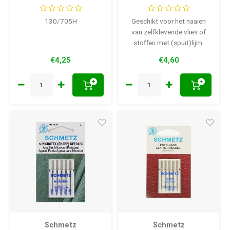
naalden 80-12 10
stuks
130/705H
Geschikt voor het naaien
van zelfklevende vlies of
stoffen met (spuit)lijm.
€4,25
€4,60
+
+
Schmetz
Schmetz