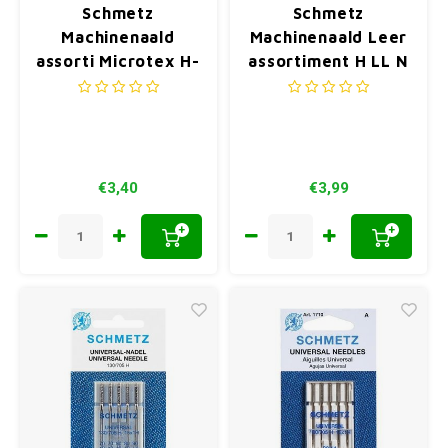
Schmetz
Schmetz
Machinenaald
Machinenaald Leer
assorti Microtex H-
assortiment H LL N
M N60-80
80-100
€3,40
€3,99
+
+