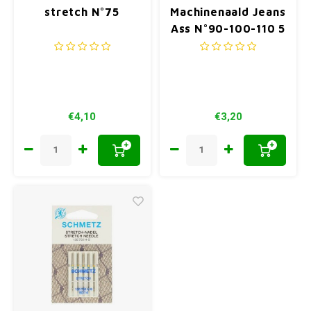
stretch N°75
Machinenaald Jeans
Ass N°90-100-110 5
stuks
€4,10
€3,20
+
+