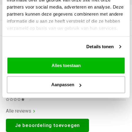
partners voor social media, adverteren en analyse. Deze
Productomschrijving
partners kunnen deze gegevens combineren met andere
informatie die u aan ze heeft verstrekt of die ze hebben
Gerelateerde producten
verzameld op basis van uw gebruik van hun services.
Details tonen
0
STERREN OP BASIS VAN
0
BEOORDELINGEN
0
Reviews
Alles toestaan
Aanpassen
Alle reviews
Je beoordeling toevoegen