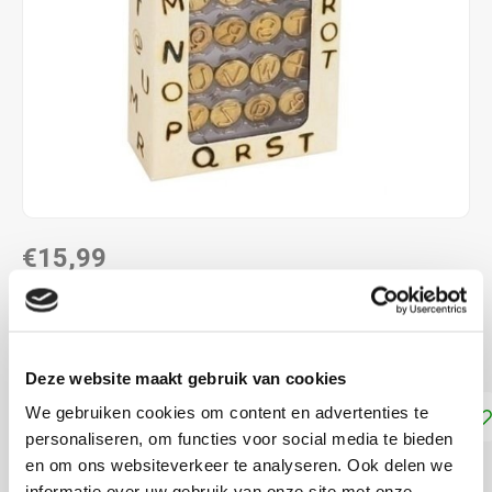
€15,99
DIRECT LEVERBAAR
Stempel voor houtbranden met de letters M-Z
Lees meer
Deze website maakt gebruik van cookies
We gebruiken cookies om content en advertenties te
Toevoegen aan winkelwagen
personaliseren, om functies voor social media te bieden
en om ons websiteverkeer te analyseren. Ook delen we
DELEN:
informatie over uw gebruik van onze site met onze