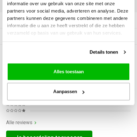
DELEN:
informatie over uw gebruik van onze site met onze
partners voor social media, adverteren en analyse. Deze
partners kunnen deze gegevens combineren met andere
Productomschrijving
informatie die u aan ze heeft verstrekt of die ze hebben
verzameld op basis van uw gebruik van hun services.
Gerelateerde producten
Details tonen
0
STERREN OP BASIS VAN
0
BEOORDELINGEN
0
Reviews
Alles toestaan
Aanpassen
Alle reviews